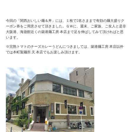
今回の「関西おいしい麺＆丼」には、１枚で2名さままで有効の麺大盛りク
ーポン券をご用意させて頂きました。ＧＷに、週末、ご家族、ご友人と是非
大阪港、海遊館近くの築港麺工房 本店まで足を伸ばしてみて頂ければと思
います。
※完熟トマトのチーズカレーうどんにつきましては、築港麺工房 本店以外
では本町製麺所 天 本店でもお楽しみ頂けます。