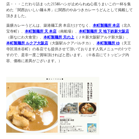
店・・・こだわり詰まった215杯ハシが止められぬ心底うまいこの一杯を集
めた「関西おいしい麺＆丼」に関西のやみつきカレーうどんとして掲載して
頂きました。
薬膳カレーうどんは、築港麺工房 本店だけでなく、
本町製麺所 本店
（北久
宝寺町）、
本町製麺所 天 本店
（南船場）、
本町製麺所 天 地下鉄新大阪店
（新なにわ大食堂）、
本町製麺所 天の上
（ＪＲ新大阪駅アルデ新大阪）、
本町製麺所 ルクア大阪店
（大阪駅ルクアバルチカ）、
本町製麺所 ゆ
（天王
寺区清水谷町）の各店でも提供させて頂いております人気メニューの1つで
すので、是非一度ご賞味頂ければと思います。（※各店にてトッピング内
容、価格に差異がございます。）