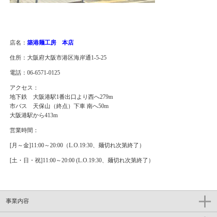
店名：
築港麺工房 本店
住所：大阪府大阪市港区海岸通1-5-25
電話：06-6571-0125
アクセス：
地下鉄 大阪港駅1番出口より西へ279m
市バス 天保山（終点）下車 南へ50m
大阪港駅から413m
営業時間：
[月～金]11:00～20:00（L.O.19:30、麺切れ次第終了）
[土・日・祝]11:00～20:00 (L.O.19:30、麺切れ次第終了）
事業内容