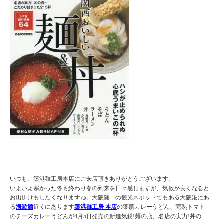
いつも、築港麺工房本店にご来店頂きありがとうございます。
いよいよ寒かった冬も終わり春の到来を日々感じますが、気候が良くなると
お出掛けもしたくなりますね。大阪随一の観光スポットでもある大阪港にあ
る
海遊館
近くにあります
築港麺工房 本店
の薬膳カレーうどん、完熟トマト
のチーズカレーうどんが4月5日発売の新進気鋭!麺の店、名店の実力!丼の