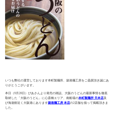
いつも弊社の運営しております本町製麺所、築港麺工房をご贔屓頂き誠にあ
りがとうございます。
本日（9月28日）ぴあさんより発売の雑誌、大阪のうどんの最新事情を徹底
取材した「大阪のうどん」に心斎橋エリア、南船場の
本町製麺所 天本店
及
び海遊館近く大阪港にあります
築港麺工房 本店
の2店舗を揃って掲載頂きま
した。