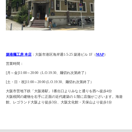
築港麺工房 本店
：大阪市港区海岸通1-5-25 築港ビル 1F（
MAP
）
営業時間：
[月～金]11:00～20:00（L.O.19:30、麺切れ次第終了）
[土・日・祝]11:00～20:00 (L.O.19:30、麺切れ次第終了）
大阪市営地下鉄「大阪港駅」1番出口よりみなと通りを西へ徒歩4分
大阪税関の建物を右手に正面の近代建築の１階に店舗がございます。海遊
館、レゴランド大阪より徒歩3分、大阪文化館・天保山より徒歩1分