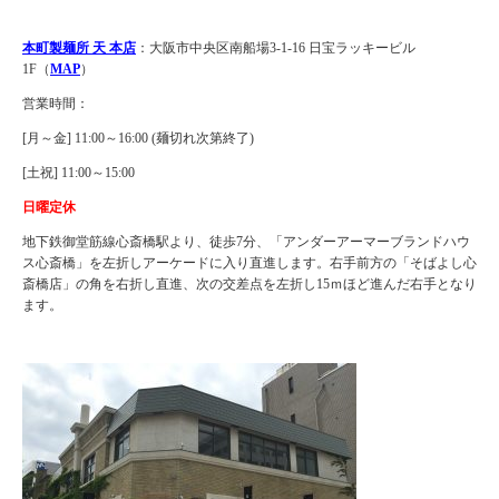
本町製麺所 天 本店
：大阪市中央区南船場3-1-16 日宝ラッキービル
1F（
MAP
）
営業時間：
[月～金] 11:00～16:00 (麺切れ次第終了)
[土祝] 11:00～15:00
日曜定休
地下鉄御堂筋線心斎橋駅より、徒歩7分、「アンダーアーマーブランドハウ
ス心斎橋」を左折しアーケードに入り直進します。右手前方の「そばよし心
斎橋店」の角を右折し直進、次の交差点を左折し15ｍほど進んだ右手となり
ます。